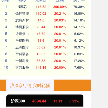
1
N展芯
116.52
396.89%
79.39%
2
锐翔智能
110.02
20.21%
16.80%
3
志特新材
14.8
20.03%
14.18%
4
博腾股份
20.44
20.02%
14.77%
5
近岸蛋白
46.72
20.01%
5.62%
6
毕得医药
61.6
20.01%
6.12%
7
五洲医疗
83.62
20.01%
18.37%
8
耐科装备
49.67
20.01%
6.83%
9
一博科技
53.33
20.01%
17.26%
10
方邦股份
146.16
20.00%
7.68%
沪深京行情 实时轮播
沪深300
4694.44
北
43.13
0.93%