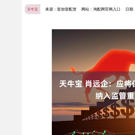
来源：壹加壹配资
网站：淘配网官网入口
日期：2
天牛宝
上证指数
3940.04
.40
2.13%
39.68
1.