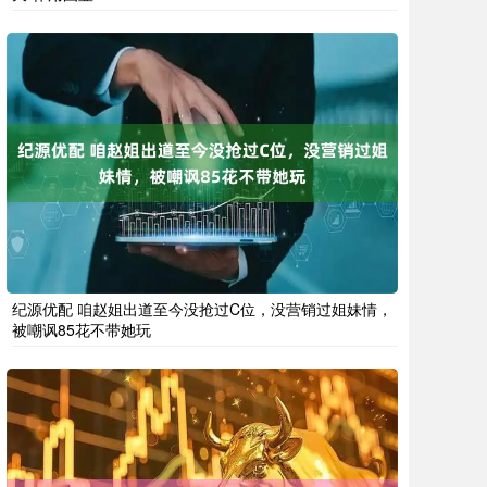
纪源优配 咱赵姐出道至今没抢过C位，没营销过姐妹情，
被嘲讽85花不带她玩