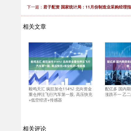
下一篇：
君子配资 国家统计局：11月份制造业采购经理指
相关文章
毅鸣天汇 疯狂加仓114%! 北向资金
配亿多 国内
重仓押注飞行汽车第一股, 高压快充
涨跌不一 乙
+低空经济+传感器
相关评论