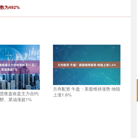
数为492%
方舟配资 午盘：美股维持涨势 纳指
期货夜盘收盘主力合约
上涨1.6%
二醇、菜油涨超1%