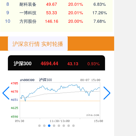
8
耐科装备
49.67
20.01%
6.83%
9
一博科技
53.33
20.01%
17.26%
10
方邦股份
146.16
20.00%
7.68%
沪深京行情 实时轮播
沪深300
4694.44
北
43.13
0.93%