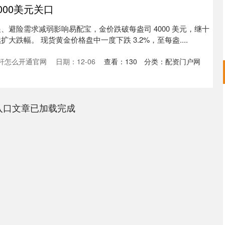
000美元关口
、避险需求减弱影响易配宝，金价跌破每盎司 4000 美元，继十
大跌幅。 现货黄金价格盘中一度下跌 3.2%，至每盎....
杆怎么开通官网
日期：12-06
查看：
130
分类：
配资门户网
深证成指
14311.01
02%
200.89
1.42%
入口文章已加载完成