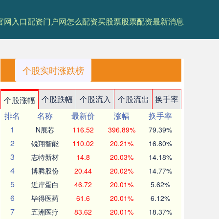
官网入口
配资门户网
怎么配资买股票
股票配资最新消息
个股实时涨跌榜
个股跌幅
个股流入
个股流出
换手率
个股涨幅
排名
名称
最新价
涨幅
换手率
1
N展芯
116.52
396.89%
79.39%
2
锐翔智能
110.02
20.21%
16.80%
3
志特新材
14.8
20.03%
14.18%
4
博腾股份
20.44
20.02%
14.77%
5
近岸蛋白
46.72
20.01%
5.62%
6
毕得医药
61.6
20.01%
6.12%
7
五洲医疗
83.62
20.01%
18.37%