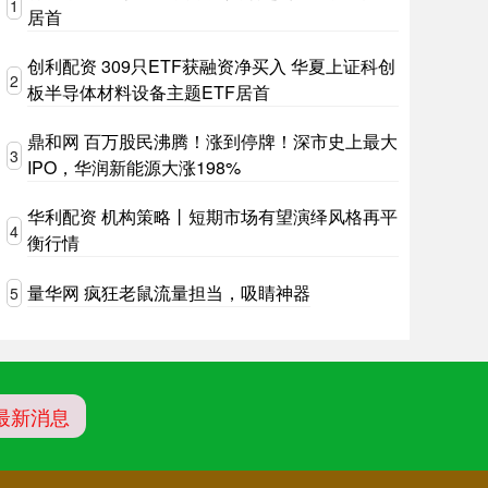
1
居首
创利配资 309只ETF获融资净买入 华夏上证科创
2
板半导体材料设备主题ETF居首
鼎和网 百万股民沸腾！涨到停牌！深市史上最大
3
IPO，华润新能源大涨198%
华利配资 机构策略丨短期市场有望演绎风格再平
4
衡行情
量华网 疯狂老鼠流量担当，吸睛神器
5
最新消息