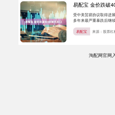
易配宝 金价跌破4
受中美贸易协议取得进展
多年来最严重暴跌后继续扩
易配宝
来源：股票杠
上证指数
3940.04
.40
2.13%
39.68
1.
淘配网官网