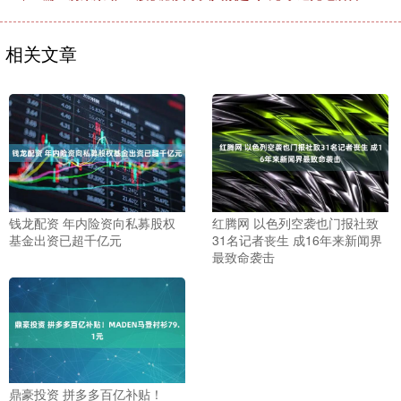
相关文章
钱龙配资 年内险资向私募股权
红腾网 以色列空袭也门报社致
基金出资已超千亿元
31名记者丧生 成16年来新闻界
最致命袭击
鼎豪投资 拼多多百亿补贴！