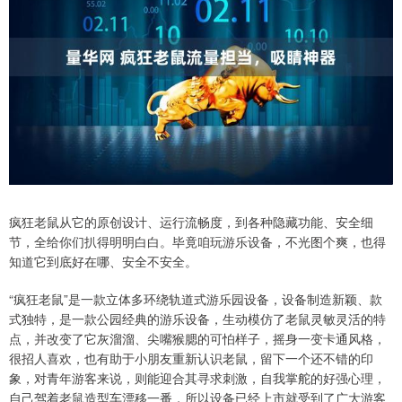
疯狂老鼠从它的原创设计、运行流畅度，到各种隐藏功能、安全细
节，全给你们扒得明明白白。毕竟咱玩游乐设备，不光图个爽，也得
知道它到底好在哪、安全不安全。
“疯狂老鼠”是一款立体多环绕轨道式游乐园设备，设备制造新颖、款
式独特，是一款公园经典的游乐设备，生动模仿了老鼠灵敏灵活的特
点，并改变了它灰溜溜、尖嘴猴腮的可怕样子，摇身一变卡通风格，
很招人喜欢，也有助于小朋友重新认识老鼠，留下一个还不错的印
象，对青年游客来说，则能迎合其寻求刺激，自我掌舵的好强心理，
自己驾着老鼠造型车漂移一番，所以设备已经上市就受到了广大游客