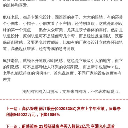
的追捧和喜爱。
疯狂老鼠，都是卡通化设计，圆滚滚的身子、大大的眼睛，有的还带
个小围巾、小帽子，小朋友看了不害怕，还特别喜欢，这就是原创设
计的第一个亮点——贴合大众审美，尤其是亲子群体的喜好。然后是
轨道设计，原创轨道可不是随便弯几个弯，而是经过反复测试，既要
保证刺激感，又要避免过度颠簸，比如有的厂家会设计立体多环绕轨
道，高低起伏错落，还有专属的急弯角度
疯狂老鼠，就绕不开速度和刺激感，这也是它最吸引人的地方，但它
的刺激感，可不是那种让人吓哭的极端刺激，而是新手也能hold住、
老手也能玩得爽的“刚刚好”。首先说速度，不同厂家的设备速度略有
差异
淘配网官网入口提示：文章来自网络，不代表本站观点。
上一篇：
高亿管理 丽江股份(002033SZ)发布上半年业绩，归母净
利润945022万元，下降1586%
下一篇：
蔚莱策略 23股获融资净买入额超2亿元 亨通光电居首