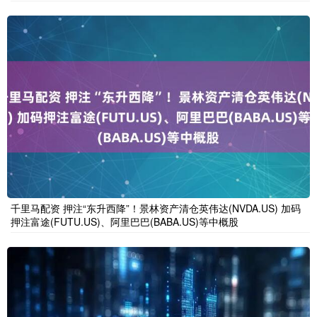
千里马配资 押注“东升西降”！景林资产清仓英伟达(NVDA.US) 加码
押注富途(FUTU.US)、阿里巴巴(BABA.US)等中概股